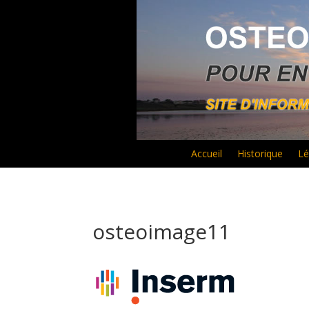
Accueil
Historique
Lé
osteoimage11