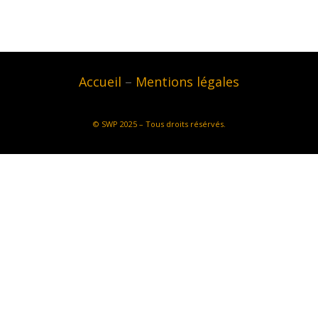
Accueil
–
Mentions légales
©
SWP
2025 – Tous droits résérvés.