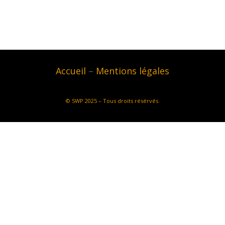
Accueil
–
Mentions légales
©
SWP
2025 – Tous droits résérvés.