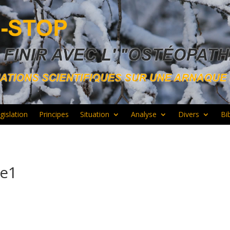
gislation
Principes
Situation
Analyse
Divers
Bi
ne1