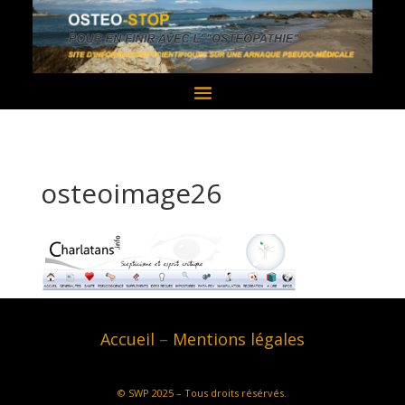
osteoimage26
Accueil
–
Mentions légales
©
SWP
2025 – Tous droits résérvés.