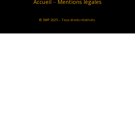
Accueil
–
Mentions légales
©
SWP
2025 – Tous droits résérvés.