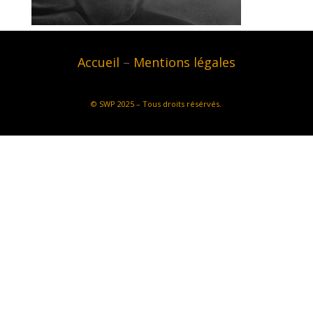
Accueil
–
Mentions légales
©
SWP
2025 – Tous droits résérvés.