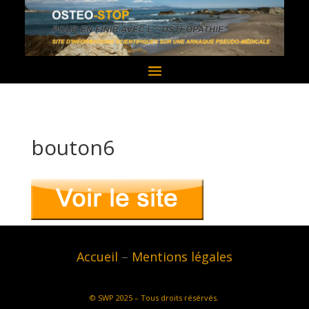
bouton6
Accueil
–
Mentions légales
©
SWP
2025 – Tous droits résérvés.